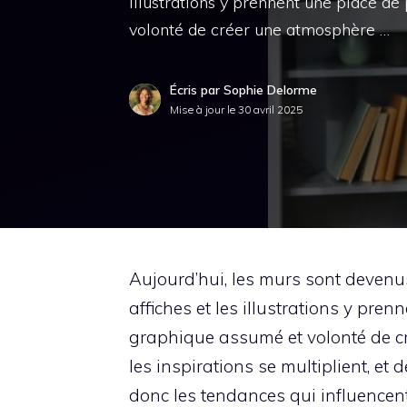
illustrations y prennent une place de
volonté de créer une atmosphère …
Écris par Sophie Delorme
Mise à jour le
30 avril 2025
Aujourd’hui, les murs sont devenus
affiches et les illustrations y pre
graphique assumé et volonté de cr
les inspirations se multiplient, e
donc les tendances qui influencent