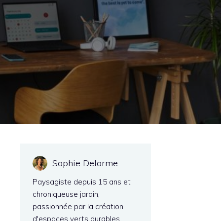
Sophie Delorme
Paysagiste depuis 15 ans et
chroniqueuse jardin,
passionnée par la création
d'espaces verts durables.