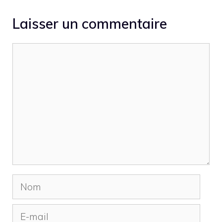
Laisser un commentaire
Commentaire
Nom
E-